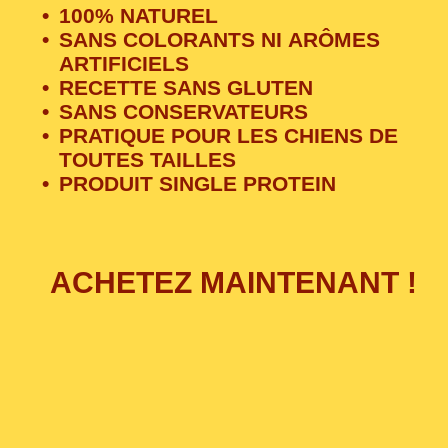
100% NATUREL
SANS COLORANTS NI ARÔMES
ARTIFICIELS
RECETTE SANS GLUTEN
SANS CONSERVATEURS
PRATIQUE POUR LES CHIENS DE
TOUTES TAILLES
PRODUIT SINGLE PROTEIN
ACHETEZ MAINTENANT !
Due to the GDPR, we need your consent to
load data from Google, more information in
our privacy policy.
Charger le localisateur de magasin