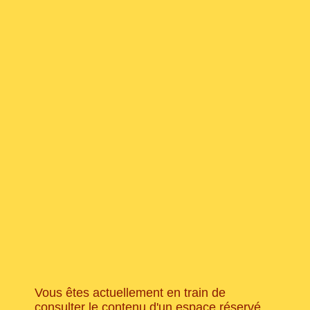
Depuis:
Pour:
Km
Milles
OBTENIR DES DIRECTIONS
UTILISEZ MA POSITION POUR
TROUVER LE FOURNISSEUR DE
SERVICES LE PLUS PROCHE DE
CHEZ MOI
×
UTILISER L'EMPLACEMENT
DESCRIPTION
×
Vous êtes actuellement en train de
consulter le contenu d'un espace réservé