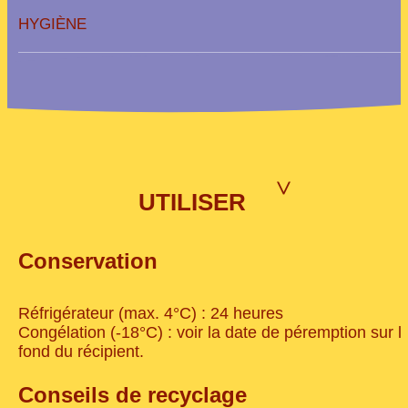
HYGIÈNE
>
UTILISER
Conservation
Réfrigérateur (max. 4°C) : 24 heures
Congélation (-18°C) : voir la date de péremption sur l
fond du récipient.
Conseils de recyclage