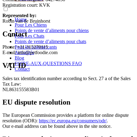
Registration court: KVK
Represented by:
Home
Robin van de Bruinhorst
Pour Les Chiens
Points de vente d’aliments pour chiens
Contact
Pour Les Chats
Points de vente d’aliments pour chats
Pour les commerçants
Phone: +31-315270115
Actualités
E-mail: info@petfoodie.com
Blog
FOIRE-AUX-QUESTIONS FAQ
VAT ID
Contact
Sales tax identification number according to Sect. 27 a of the Sales
Tax Law:
NL863155583B01
EU dispute resolution
The European Commission provides a platform for online dispute
resolution (ODR):
https://ec.europa.eu/consumers/odr/
.
Our e-mail address can be found above in the site notice.